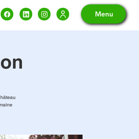
Menu
ion
Château
umaine