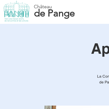
Château
de Pange
Ap
La Com
de Pa