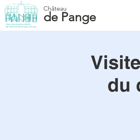
Château
de Pange
Visit
du 