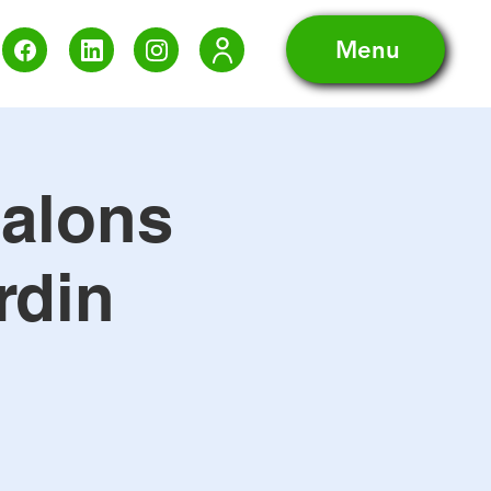
Menu
salons
rdin