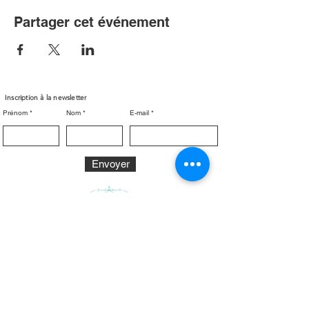
Partager cet événement
Inscription à la newsletter
Prénom
Nom
E-mail
Envoyer
Nous contacter
Nous trouver
4 allée des tilleuls,
57530,
Contact association :
Pange (
France)
arcp@chateaudepange.fr
Mentions légales
Contact privatisation :
partenariats@chateaudepange.fr