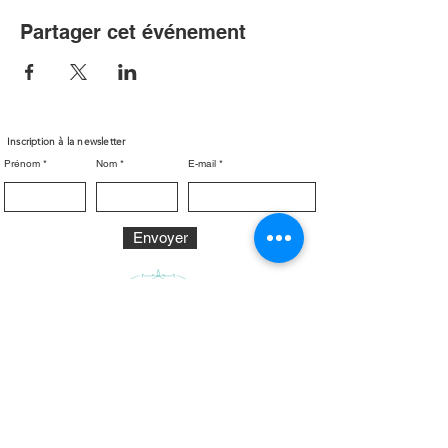
Partager cet événement
Inscription à la newsletter
Prénom
Nom
E-mail
Envoyer
Nous contacter
Nous trouver
4 allée des tilleuls,
57530,
Contact association :
Pange (
France)
arcp@chateaudepange.fr
Mentions légales
Contact privatisation :
partenariats@chateaudepange.fr