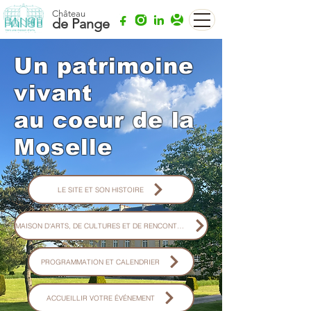
Château
de Pange
Un patrimoine
vivant
au coeur de la
Moselle
LE SITE ET SON HISTOIRE
MAISON D'ARTS, DE CULTURES ET DE RENCONTRES
PROGRAMMATION ET CALENDRIER
ACCUEILLIR VOTRE ÉVÉNEMENT