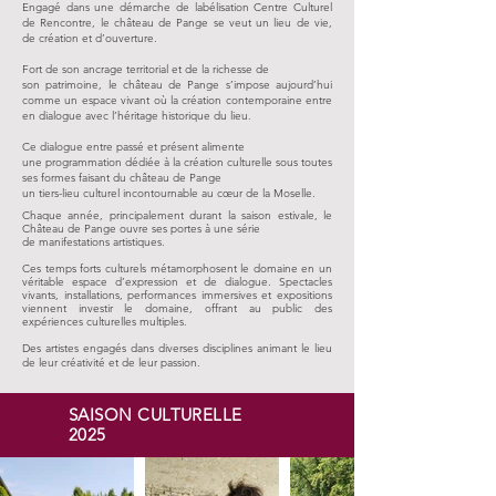
Engagé dans une démarche de labélisation Centre Culturel
de Rencontre, le château de Pange se veut
un lieu de vie,
de création et d’ouverture.
Fort de son ancrage territorial et de la richesse
de
son patrimoine, le château de Pange s’impose aujourd’hui
comme un espace vivant où la création contemporaine entre
en dialogue avec l’héritage historique du lieu.
Ce dialogue entre passé et présent alimente
une programmation dédiée à la création culturelle sous toutes
ses formes faisant du château de Pange
un tiers-lieu culturel incontournable au cœur de la Moselle.
Chaque année, principalement durant la saison estivale, le
Château de Pange ouvre ses portes à une série
de manifestations artistiques.
Ces temps forts culturels métamorphosent le domaine en un
véritable espace d’expression et de dialogue. Spectacles
vivants, installations, performances immersives et expositions
viennent investir le domaine, offrant au public des
expériences culturelles multiples.
Des artistes engagés dans diverses disciplines animant le lieu
de leur créativité et de leur passion.
SAISON CULTURELLE
2025