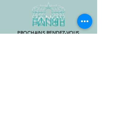
PROCHAINS RENDEZ-VOUS
CULTURELS
VOIR TOUS LES ÉVÉNEMENTS
En raison d'importants travaux de rénovation, le château et
ses jardins ne sont actuellement pas ouverts à la visite
individuelle.
Inscription à la newsletter
Prénom
Nom
E-mail
Envoyer
Nous contacter
Nous trouver