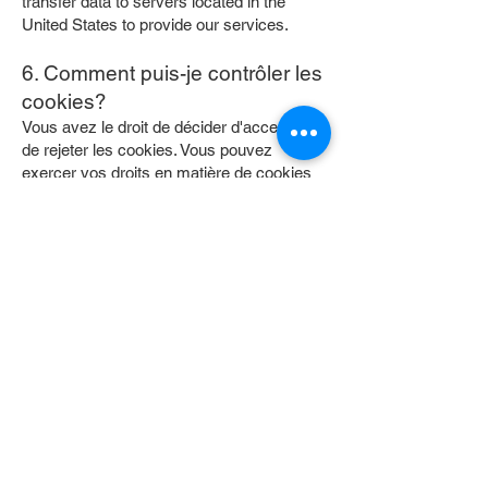
transfer data to servers located in the
United States to provide our services.
6. Comment puis-je contrôler les
cookies?
Vous avez le droit de décider d'accepter ou
de rejeter les cookies. Vous pouvez
exercer vos droits en matière de cookies
en définissant vos préférences dans le
gestionnaire de consentement aux
cookies. Le gestionnaire de consentement
aux cookies vous permet de sélectionner
les catégories de cookies que vous
acceptez ou rejetez. Les cookies
essentiels ne peuvent pas être rejetés car
ils sont strictement nécessaires pour vous
fournir des services.
7. Contactez-nous
Si vous avez des questions sur notre
utilisation des cookies ou d'autres