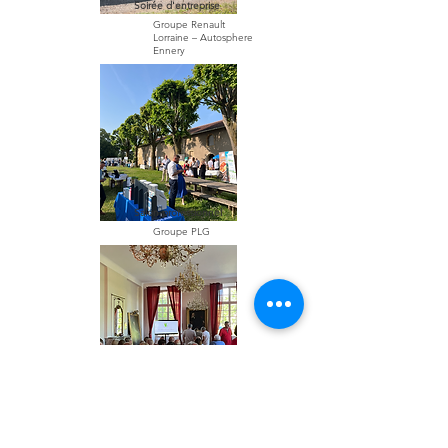
Soirée d'entreprise
Groupe Renault
Lorraine – Autosphere
Ennery
Salon professionnel
Groupe PLG
Assemblée Générale
Association des Maires
et Adjoints du Canton
du Pays Messin