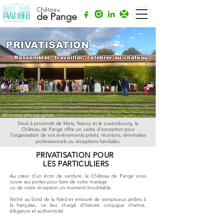
Château
de Pange
PRIVATISATION
Rassembler, travailler, célébrer au château
©Caroline photographie
Situé à proximité de Metz, Nancy et le Luxembourg, le
Château de Pange offre un cadre d’exception pour
l’organisation de vos événements privés, réunions, séminaires
professionnels ou réceptions familiales.
PRIVATISATION POUR
LES PARTICULIERS
Au cœur d’un écrin de verdure, le Château de Pange vous
ouvre ses portes pour faire de votre mariage
ou de votre réception un moment inoubliable.
Niché au bord de la Nied et entouré de somptueux jardins à
la française, ce lieu chargé d’histoire conjugue charme,
élégance et authenticité.