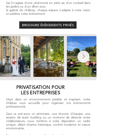
Qu’il s’agisse d’une cérémonie en plein air, d’un cocktail dans
les jardins ou d’un dîner sous
la galerie du château, chaque espace s’adapte à votre vision
et sublime votre événement.
BROCHURE ÉVÉNEMENTS PRIVÉS
©Sophie
Jaskula
PRIVATISATION POUR
LES ENTREPRISES
Situé dans un environnement paisible et inspirant, notre
château vous accueille pour organiser vos événements
professionnels.
Que ce soit pour un séminaire, une réunion d’équipe, une
session de team building ou un moment de détente entre
collaborateurs, nous mettons à votre disposition un cadre
unique, alliant charme historique, confort moderne et nature
environnante.