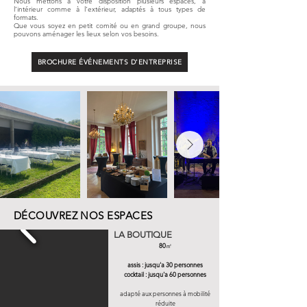
Nous mettons à votre disposition plusieurs espaces, à
l’intérieur comme à l’extérieur, adaptés à tous types de
formats.
Que vous soyez en petit comité ou en grand groupe, nous
pouvons aménager les lieux selon vos besoins.
BROCHURE ÉVÉNEMENTS D'ENTREPRISE
DÉCOUVREZ NOS ESPACES
LA BOUTIQUE
80
㎡
assis : jusqu'a 30 personnes​​
cocktail : jusqu'a 60 personnes
adapté aux personnes à mobilité
réduite​