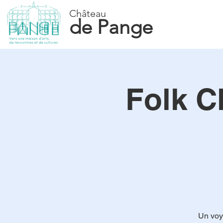
Château
de Pange
Folk C
Un voy