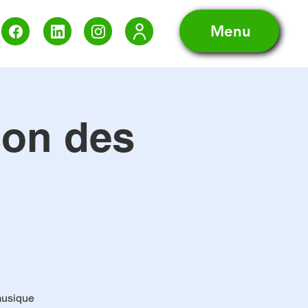
Menu
son des
musique