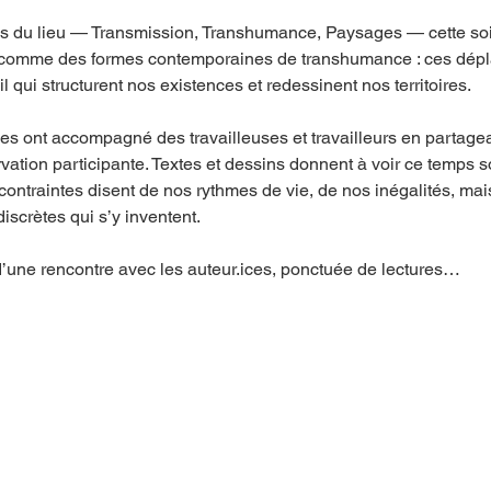
es du lieu — Transmission, Transhumance, Paysages — cette soi
 comme des formes contemporaines de transhumance : ces dépla
ail qui structurent nos existences et redessinent nos territoires.
es ont accompagné des travailleuses et travailleurs en partagean
tion participante. Textes et dessins donnent à voir ce temps souv
contraintes disent de nos rythmes de vie, de nos inégalités, ma
discrètes qui s’y inventent.
d’une rencontre avec les auteur.ices, ponctuée de lectures…