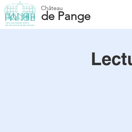
Château
de Pange
Lect