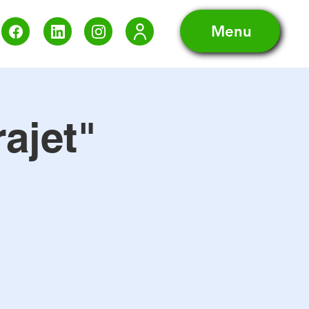
Menu
ajet"