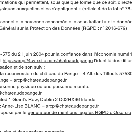
ormations qui permettent, sous quelque forme que ce soit, direc
ysiques auxquelles elles s'appliquent » (article 4 de la loi n° 78
sonnel », « personne concernée », « sous traitant » et « donné
t Général sur la Protection des Données (RGPD : n° 2016-679)
004-575 du 21 juin 2004 pour la confiance dans l'économie numériq
et
https://arcp24.wixsite.com/chateaudepange
l'identité des diffé
sation et de son suivi:
 la reconversion du château de Pange – 4 All. des Tilleuls 575
Pange – arcp@chateaudepange.fr
personne physique ou une personne morale.
p@chateaudepange.fr
ited 1 Grant's Row, Dublin 2 D02HX96 Irlande
s : Anne-Lise BLANC – arcp@chateaudepange.fr
roposé par le
générateur de mentions légales RGPD d'Orson.io
du site et des services proposés.