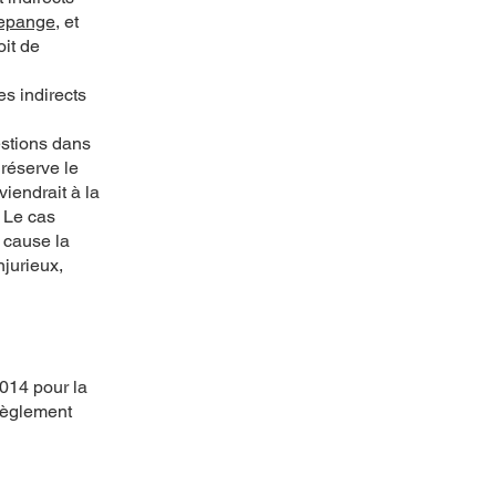
depange
, et
oit de
s indirects
estions dans
réserve le
iendrait à la
. Le cas
 cause la
njurieux,
2014 pour la
Règlement