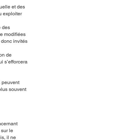
uelle et des
 exploiter
e des
tre modifiées
 donc invités
son de
ui s’efforcera
s peuvent
 plus souvent
ncernant
 sur le
s, il ne