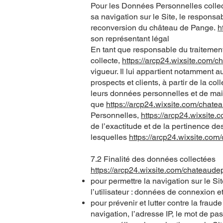
Pour les Données Personnelles collect
sa navigation sur le Site, le respons
reconversion du château de Pange.
h
son représentant légal
En tant que responsable du traitemen
collecte,
https://arcp24.wixsite.com/
vigueur. Il lui appartient notamment au
prospects et clients, à partir de la c
leurs données personnelles et de main
que
https://arcp24.wixsite.com/chat
Personnelles,
https://arcp24.wixsite
de l’exactitude et de la pertinence d
lesquelles
https://arcp24.wixsite.co
7.2 Finalité des données collectées
https://arcp24.wixsite.com/chateaud
pour permettre la navigation sur le Si
l’utilisateur : données de connexion et
pour prévenir et lutter contre la frau
navigation, l’adresse IP, le mot de pa