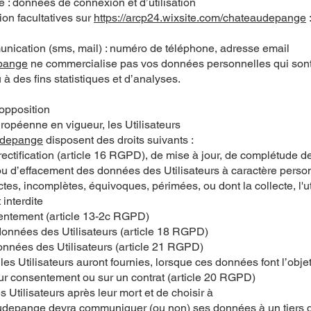
te : données de connexion et d’utilisation
on facultatives sur
https://arcp24.wixsite.com/chateaudepange
cation (sms, mail) : numéro de téléphone, adresse email
epange
ne commercialise pas vos données personnelles qui son
à des fins statistiques et d’analyses.
’opposition
opéenne en vigueur, les Utilisateurs
audepange
disposent des droits suivants :
 rectification (article 16 RGPD), de mise à jour, de complétude 
 ou d’effacement des données des Utilisateurs à caractère person
es, incomplètes, équivoques, périmées, ou dont la collecte, l'uti
interdite
sentement (article 13-2c RGPD)
s données des Utilisateurs (article 18 RGPD)
données des Utilisateurs (article 21 RGPD)
 les Utilisateurs auront fournies, lorsque ces données font l’obje
eur consentement ou sur un contrat (article 20 RGPD)
s Utilisateurs après leur mort et de choisir à
audepange
devra communiquer (ou non) ses données à un tiers q