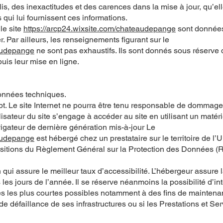
is, des inexactitudes et des carences dans la mise à jour, qu’el
s qui lui fournissent ces informations.
le site
https://arcp24.wixsite.com/chateaudepange
sont données 
er. Par ailleurs, les renseignements figurant sur le
eaudepange
ne sont pas exhaustifs. Ils sont donnés sous réserve 
uis leur mise en ligne.
données techniques.
ipt. Le site Internet ne pourra être tenu responsable de dommage
’utilisateur du site s’engage à accéder au site en utilisant un matér
igateur de dernière génération mis-à-jour Le
eaudepange
est hébergé chez un prestataire sur le territoire de l’
itions du Règlement Général sur la Protection des Données (
n qui assure le meilleur taux d’accessibilité. L’hébergeur assure 
les jours de l’année. Il se réserve néanmoins la possibilité d’in
s les plus courtes possibles notamment à des fins de maintena
de défaillance de ses infrastructures ou si les Prestations et Se