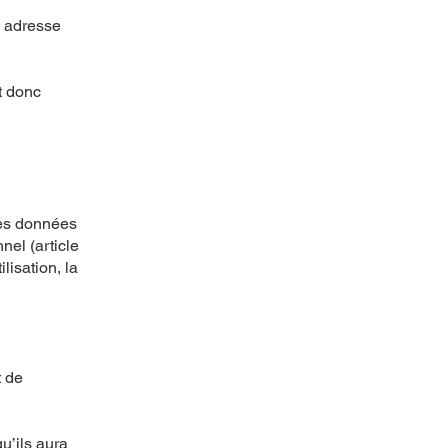
: adresse
t donc
des données
nel (article
lisation, la
t de
u’ils aura