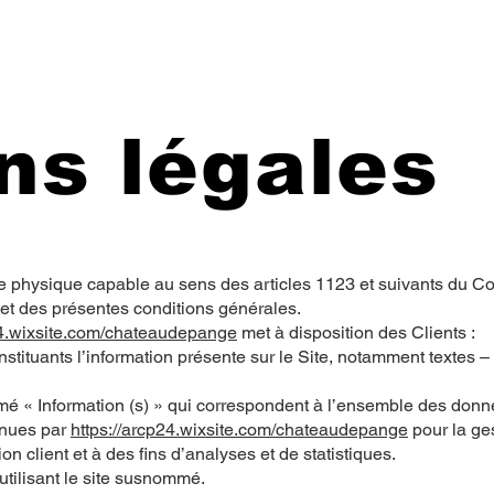
ns légales
ne physique capable au sens des articles 1123 et suivants du Cod
jet des présentes conditions générales.
24.wixsite.com/chateaudepange
met à disposition des Clients :
tituants l’information présente sur le Site, notamment textes 
mmé « Information (s) » qui correspondent à l’ensemble des don
enues par
https://arcp24.wixsite.com/chateaudepange
pour la ge
on client et à des fins d’analyses et de statistiques.
 utilisant le site susnommé.