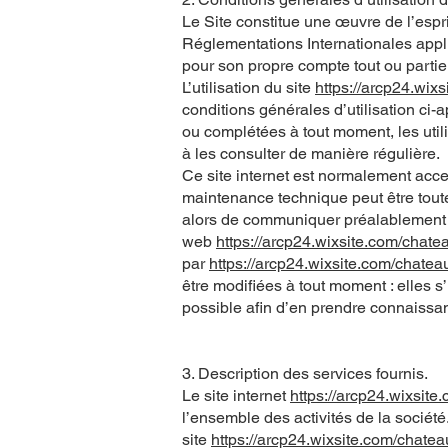
Le Site constitue une œuvre de l’espri
Réglementations Internationales appli
pour son propre compte tout ou partie
L’utilisation du site
https://arcp24.wi
conditions générales d’utilisation ci-a
ou complétées à tout moment, les util
à les consulter de manière régulière.
Ce site internet est normalement acce
maintenance technique peut être tout
alors de communiquer préalablement aux
web
https://arcp24.wixsite.com/chat
par
https://arcp24.wixsite.com/chate
être modifiées à tout moment : elles s’
possible afin d’en prendre connaissa
3. Description des services fournis.
Le site internet
https://arcp24.wixsit
l’ensemble des activités de la société
site
https://arcp24.wixsite.com/chat