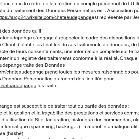
ées dans le cadre de la création du compte personnel de l’Utili
able du traitement des Données Personnelles est : Association po
ttps://arcp24.wixsite.com/chateaudepange
est représenté par J
t des données qu’il
chateaudepange
s’engage à respecter le cadre des dispositions 
 Client d’établir les finalités de ses traitements de données, de 
ollecte de leurs consentements, une information complète sur le t
tenir un registre des traitements conforme à la réalité. Chaque 
eaudepange
traite des Données
.com/chateaudepange
prend toutes les mesures raisonnables pou
es Données Personnelles au regard des finalités pour
m/chateaudepange
les traite.
epange
est susceptible de traiter tout ou partie des données :
te et la gestion et la traçabilité des prestations et services com
 d’utilisation du Site, facturation, historique des commandes, etc
de informatique (spamming, hacking…) : matériel informatique util
sse (hashé)