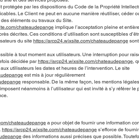
t protégée par les dispositions du Code de la Propriété Intellect
cables. Le Client ne peut en aucune manière réutiliser, céder ou
 des éléments ou travaux du Site.
xsite.com/chateaudepange
implique l’acceptation pleine et entièr
près décrites. Ces conditions d’utilisation sont susceptibles d’ê
isateurs du site
https://arcp24.wixsite.com/chateaudepange
sont
ssible à tout moment aux utilisateurs. Une interruption pour rai
efois décidée par
https://arcp24.wixsite.com/chateaudepange
, q
 utilisateurs les dates et heures de l’intervention. Le site
eaudepange
est mis à jour régulièrement
audepange
responsable. De la même façon, les mentions légale
imposent néanmoins à l’utilisateur qui est invité à s’y référer le
nce.
e.com/chateaudepange
a pour objet de fournir une information co
.
https://arcp24.wixsite.com/chateaudepange
s’efforce de fournir
eaudepange
des informations aussi précises que possible. Toutefoi