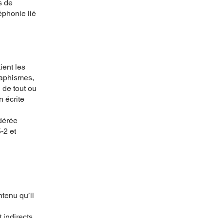
s de
éphonie lié
ient les
raphismes,
 de tout ou
n écrite
idérée
-2 et
ntenu qu’il
 indirects