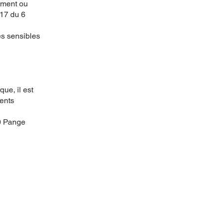
tement ou
-17 du 6
es sensibles
ue, il est
rents
30 Pange