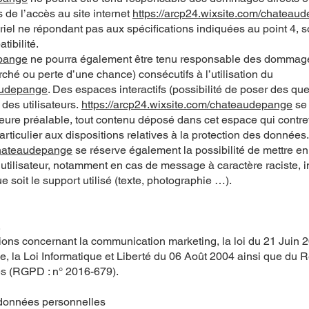
s de l’accès au site internet
https://arcp24.wixsite.com/chateau
tériel ne répondant pas aux spécifications indiquées au point 4, s
tibilité.
epange
ne pourra également être tenu responsable des dommage
ché ou perte d’une chance) consécutifs à l’utilisation du
eaudepange
. Des espaces interactifs (possibilité de poser des qu
 des utilisateurs.
https://arcp24.wixsite.com/chateaudepange
se 
ure préalable, tout contenu déposé dans cet espace qui contrev
articulier aux dispositions relatives à la protection des données
/chateaudepange
se réserve également la possibilité de mettre en
l’utilisateur, notamment en cas de message à caractère raciste, i
 soit le support utilisé (texte, photographie …).
.
ions concernant la communication marketing, la loi du 21 Juin 
 la Loi Informatique et Liberté du 06 Août 2004 ainsi que du 
es (RGPD : n° 2016-679).
 données personnelles