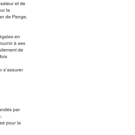
sateur et de
ur la
ean de Pange,
légales en
fournir à ses
raitement de
fois
r s’assurer
mandés par
.
isé pour la