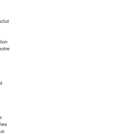
nclut
tion
notre
t
e
 les
us