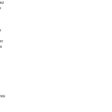
lez
e
s
er
es
res